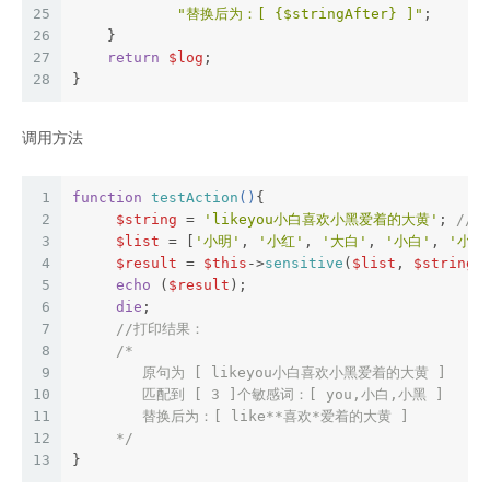
25
"替换后为：[ 
{$stringAfter}
 ]"
;
26
    }
27
return
$log
;
28
}
调用方法
1
function
testAction
(
)
{
2
$string
 = 
'likeyou小白喜欢小黑爱着的大黄'
; 
//
3
$list
 = [
'小明'
, 
'小红'
, 
'大白'
, 
'小白'
, 
'小黑
4
$result
 = 
$this
->
sensitive
(
$list
, 
$string
)
5
echo
 (
$result
);
6
die
;
7
//打印结果：
8
/*
9
        原句为 [ likeyou小白喜欢小黑爱着的大黄 ]
10
        匹配到 [ 3 ]个敏感词：[ you,小白,小黑 ]
11
        替换后为：[ like**喜欢*爱着的大黄 ]
12
     */
13
}