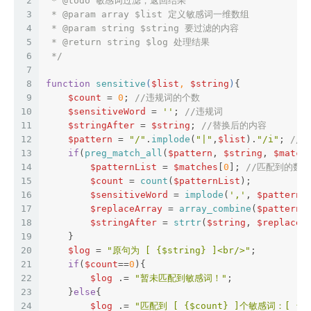
2
 * 
@todo
 敏感词过滤，返回结果
3
 * 
@param
 array $list 定义敏感词一维数组
4
 * 
@param
 string $string 要过滤的内容
5
 * 
@return
 string $log 处理结果
6
 */
7
8
function
sensitive
(
$list
, 
$string
)
{
9
$count
 = 
0
; 
//违规词的个数
10
$sensitiveWord
 = 
''
; 
//违规词
11
$stringAfter
 = 
$string
; 
//替换后的内容
12
$pattern
 = 
"/"
.
implode
(
"|"
,
$list
).
"/i"
; 
//
13
if
(
preg_match_all
(
$pattern
, 
$string
, 
$match
14
$patternList
 = 
$matches
[
0
]; 
//匹配到的数组
15
$count
 = 
count
(
$patternList
);
16
$sensitiveWord
 = 
implode
(
','
, 
$patternL
17
$replaceArray
 = 
array_combine
(
$patternL
18
$stringAfter
 = 
strtr
(
$string
, 
$replaceA
19
    }
20
$log
 = 
"原句为 [ 
{$string}
 ]<br/>"
;
21
if
(
$count
==
0
){
22
$log
 .= 
"暂未匹配到敏感词！"
;
23
    }
else
{
24
$log
 .= 
"匹配到 [ 
{$count}
 ]个敏感词：[ 
{$