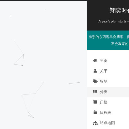
翔奕时
A year's plan starts 
有形的东西迟早会凋零，
不会凋零的
主页
关于
标签
分类
归档
日程表
站点地图