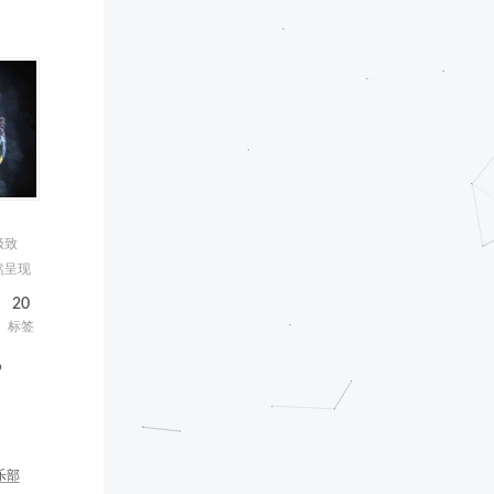
极致
然呈现
20
标签
b
乐部