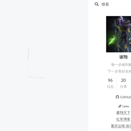
搜索
谢翔
每一步做到
下一步美好自
96
20
日志
分类
GitHu
Links
豪翔天下
红军博客
重庆运维.俱