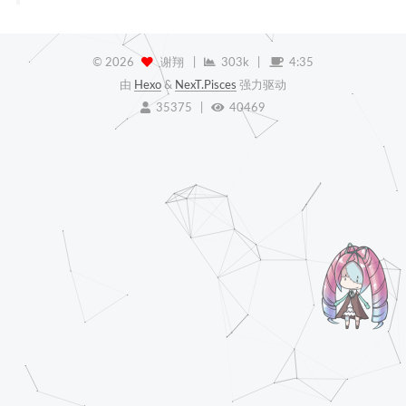
©
2026
谢翔
|
303k
|
4:35
由
Hexo
&
NexT.Pisces
强力驱动
35375
|
40469