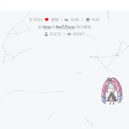
©
2026
谢翔
|
303k
|
4:35
由
Hexo
&
NexT.Pisces
强力驱动
35273
|
40367