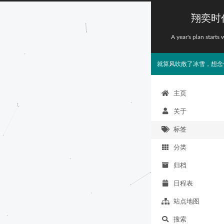
翔奕时
A year's plan starts 
就算风吹散了冰雪，想念
主页
关于
标签
分类
归档
日程表
站点地图
搜索