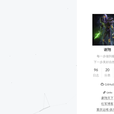
谢翔
每一步做到
下一步美好自
96
20
日志
分类
GitHu
Links
豪翔天下
红军博客
重庆运维.俱