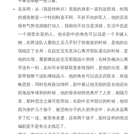
平事业奉献一份力量。
岳东明：从《我是特种兵》里面的身影一直到这部戏，给我
的感觉都是一个特别刚直不阿、不折不扣的军人，他的言语
很有气势也很能打动人，我相信不仅仅是演戏，生活中也是
一个很受欢迎的人。他在剧中的角色可以说是一个关键人
物，在两连队人重组之后几乎到了快散架的时候，是他的出
现稳定了全局；在赵忠宝失意决心离开部队退伍的时候，是
他的出现，重新燃起赵忠宝那股战斗热情；在林浩楠决心离
开连长一职，走向司令部获取更多情报时，是他的出现，重
新带领整个连队继续战斗。他的角色可以说文武双全，有战
略思想，同时也有政治情怀，剧中最让他无助的是在他还在
部落战争维和的时候，他的母亲却悄然离开了人世，相隔万
里，那种思念之痛可想而知；在剧中后半部分的时候，他却
因为保护几个孩子，被恐怖分子的火箭弹击中，从此永远离
开了红一连。家里有老婆，还有两个孩子，面对这样的情况
编剧是不是有点太残忍了。