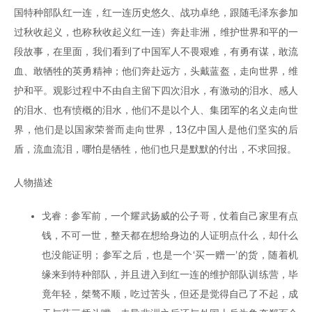
国特种部队红一连，红一连历史悠久、战功卓绝，跟随毛泽东参加
过秋收起义，也称秋收起义红一连）奔赴非洲，维护世界和平的一
段故事，在里面，我们看到了中国军人不畏艰难，有勇有谋，敢流
血、敢牺牲的英勇精神；他们奔赴远方，头戴蓝盔，走向世界，维
护和平。观影过程中不由自主留下四次泪水，有激动的泪水、感人
的泪水、也有愤概的泪水，他们不是以个人、集团军的名义走向世
界，他们是以国家荣誉而走向世界，13亿中国人是他们坚实的后
盾，流血流泪，哪怕是牺牲，他们也只是默默的付出，不求回报。
人物描述
戈睿：参军前，一个耀武扬威的公子哥，仗着自己家里有点
钱，不可一世，整天都在想给身边的人证明点什么，却什么
也没能证明；参军之后，也是一个‘买一赠一’的货，随着机
缘来到特种部队，并且进入到红一连的维护部队训练营，毕
竟年轻，桀骜不顺，吃过苦头，但还是觉得自己了不起，成