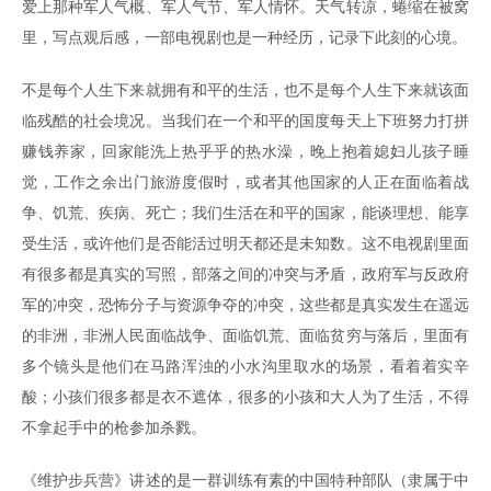
爱上那种军人气概、军人气节、军人情怀。天气转凉，蜷缩在被窝
里，写点观后感，一部电视剧也是一种经历，记录下此刻的心境。
不是每个人生下来就拥有和平的生活，也不是每个人生下来就该面
临残酷的社会境况。当我们在一个和平的国度每天上下班努力打拼
赚钱养家，回家能洗上热乎乎的热水澡，晚上抱着媳妇儿孩子睡
觉，工作之余出门旅游度假时，或者其他国家的人正在面临着战
争、饥荒、疾病、死亡；我们生活在和平的国家，能谈理想、能享
受生活，或许他们是否能活过明天都还是未知数。这不电视剧里面
有很多都是真实的写照，部落之间的冲突与矛盾，政府军与反政府
军的冲突，恐怖分子与资源争夺的冲突，这些都是真实发生在遥远
的非洲，非洲人民面临战争、面临饥荒、面临贫穷与落后，里面有
多个镜头是他们在马路浑浊的小水沟里取水的场景，看着着实辛
酸；小孩们很多都是衣不遮体，很多的小孩和大人为了生活，不得
不拿起手中的枪参加杀戮。
《维护步兵营》讲述的是一群训练有素的中国特种部队（隶属于中