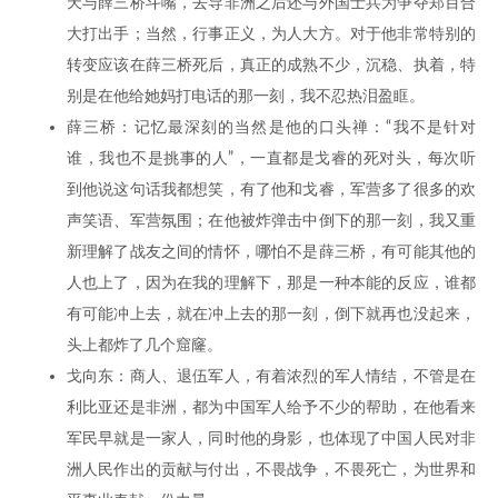
天与薛三桥斗嘴，去导非洲之后还与外国士兵为争夺郑百合
大打出手；当然，行事正义，为人大方。对于他非常特别的
转变应该在薛三桥死后，真正的成熟不少，沉稳、执着，特
别是在他给她妈打电话的那一刻，我不忍热泪盈眶。
薛三桥：记忆最深刻的当然是他的口头禅：“我不是针对
谁，我也不是挑事的人”，一直都是戈睿的死对头，每次听
到他说这句话我都想笑，有了他和戈睿，军营多了很多的欢
声笑语、军营氛围；在他被炸弹击中倒下的那一刻，我又重
新理解了战友之间的情怀，哪怕不是薛三桥，有可能其他的
人也上了，因为在我的理解下，那是一种本能的反应，谁都
有可能冲上去，就在冲上去的那一刻，倒下就再也没起来，
头上都炸了几个窟窿。
戈向东：商人、退伍军人，有着浓烈的军人情结，不管是在
利比亚还是非洲，都为中国军人给予不少的帮助，在他看来
军民早就是一家人，同时他的身影，也体现了中国人民对非
洲人民作出的贡献与付出，不畏战争，不畏死亡，为世界和