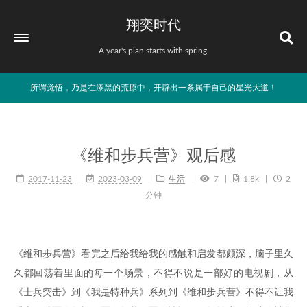
翔奕时代
A year's plan starts with spring.
所谓觉悟，乃是在漆黑的荒原中，开辟出一条属于自己的星光大道！
《维和步兵营》观后感
2017-11-23
2023-03-09
生活
7
1.8k
2
分钟
《维和步兵营》看完之后给我给我的感触和启发都颇深，脑子里久
久都回荡着里面的每一个场景，不得不说是一部好的电视剧，从
《士兵突击》到《我是特种兵》系列到《维和步兵营》不得不让我