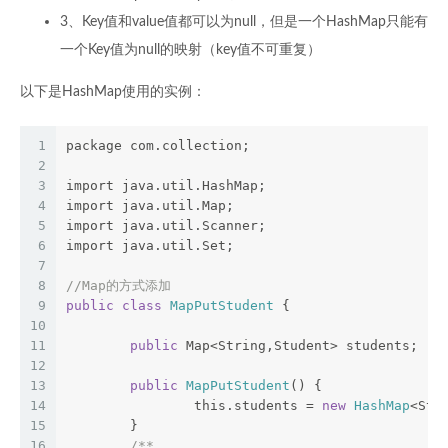
3、Key值和value值都可以为null，但是一个HashMap只能有
一个Key值为null的映射（key值不可重复）
以下是HashMap使用的实例：
1
package com.collection;
2
3
import java.util.HashMap;
4
import java.util.Map;
5
import java.util.Scanner;
6
import java.util.Set;
7
8
//Map的方式添加
9
public
class
MapPutStudent
{
10
11
public
 Map<String,Student> students;
12
13
public
MapPutStudent
() {
14
		this.students = 
new
HashMap
<Str
15
	}
16
/**