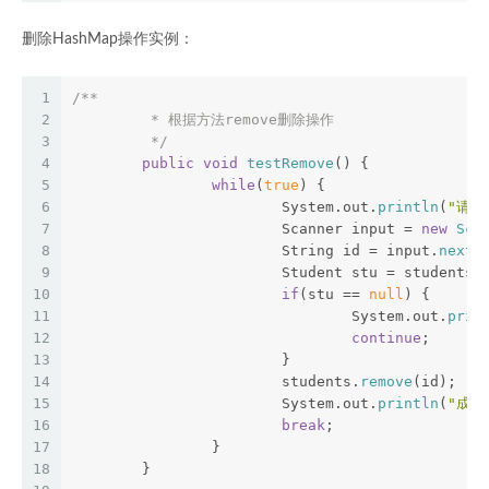
删除HashMap操作实例：
1
/**
2
	 * 根据方法remove删除操作
3
	 */
4
public
void
testRemove
() {
5
while
(
true
) {
6
			System.out.
println
(
"请输
7
			Scanner input = 
new
Sca
8
			String id = input.
next
(
9
			Student stu = students.
10
if
(stu == 
null
) {
11
				System.out.
prin
12
continue
;
13
			}
14
			students.
remove
(id);
15
			System.out.
println
(
"成功
16
break
;
17
		}
18
	}