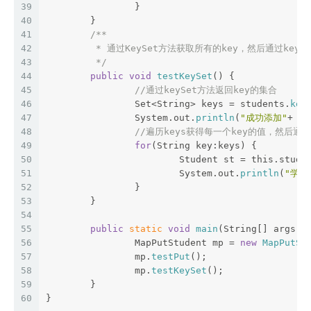
39
		}
40
	}
41
/**
42
	 * 通过KeySet方法获取所有的key，然后通过key获
43
	 */
44
public
void
testKeySet
() {
45
//通过keySet方法返回key的集合
46
		Set<String> keys = students.
key
47
		System.out.
println
(
"成功添加"
+ ke
48
//遍历keys获得每一个key的值，然后通过k
49
for
(String key:keys) {
50
			Student st = this.stude
51
			System.out.
println
(
"学生
52
		}
53
	}
54
55
public
static
void
main
(String[] args) 
56
		MapPutStudent mp = 
new
MapPutSt
57
		mp.
testPut
();
58
		mp.
testKeySet
();
59
	}
60
}