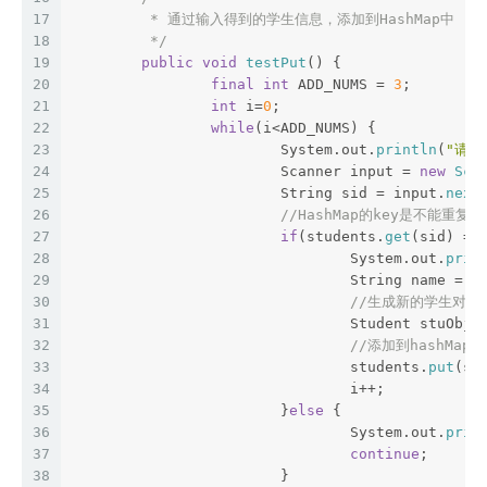
17
	 * 通过输入得到的学生信息，添加到HashMap中
18
	 */
19
public
void
testPut
() {
20
final
int
 ADD_NUMS = 
3
;
21
int
 i=
0
;
22
while
(i<ADD_NUMS) {
23
			System.out.
println
(
"请输
24
			Scanner input = 
new
Sca
25
			String sid = input.
next
26
//HashMap的key是不能重复的
27
if
(students.
get
(sid) ==
28
				System.out.
prin
29
				String name = 
30
//生成新的学生对象 (
31
				Student stuObj 
32
//添加到hashMap中
33
				students.
put
(si
34
				i++;
35
			}
else
 {
36
				System.out.
prin
37
continue
;
38
			}