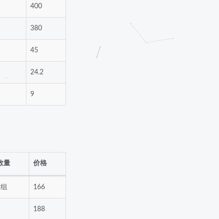
400
380
45
24.2
9
数量
价格
1组
166
1
188