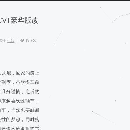
 CVT豪华版改
类于
生活
阅读次
本田思域，回家的路上
才到家，虽然提车前
有几分谨慎；之后的
越来越喜欢这辆车，
的车，当然也要感谢
段性的梦想，同时购
年龄也应该承担的责