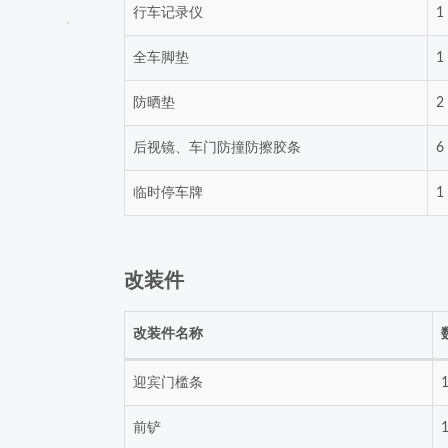
行车记录仪
1
全车脚垫
1
防晒垫
2
后视镜、车门防撞防擦胶条
6
临时停车牌
1
改装件
改装件名称
迎宾门槛条
前铲