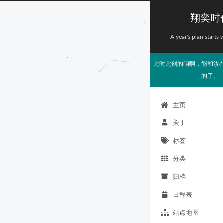
翔奕时
A year's plan starts 
此时此刻的咱啊，能和汝
的了。
主页
关于
标签
分类
归档
日程表
站点地图