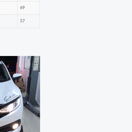
1
69
1
57