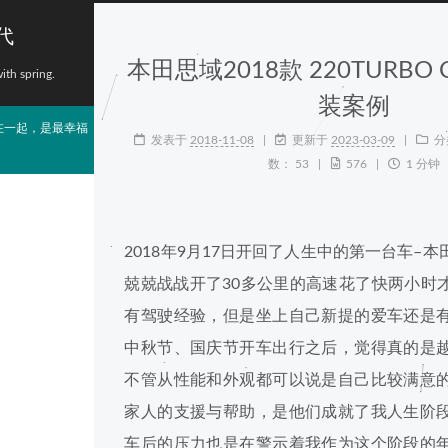
代
本田思域2018款 220TURBO
with spring.
装案例
在一起，是最幸福
发表于
2018-11-08
更新于
2023-03-09
分
数：
53
576
1 分钟
2018年9月17日开回了人生中的第一台车–
兢兢战战开了30多公里的高速花了快两小时
有驾驶经验，但是坐上自己新提的爱车还是
中秋节、国庆节开车出行之后，觉得真的是
不管从性能和外观都可以说是自己比较满意
家人的支援与帮助，是他们成就了我人生阶
车后的压力也是在警示着我作为这个阶段的