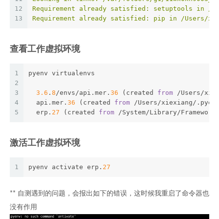
12
Requirement already satisfied: setuptools in /U
13
Requirement already satisfied: pip in /Users/xi
查看工作虚拟环境
1
pyenv virtualenvs
2
3
3.6
.
8
/envs/api.mer.
36
 (created 
from
 /Users/xie
4
  api.mer.
36
 (created 
from
 /Users/xiexiang/.pyen
5
  erp.
27
 (created 
from
 /System/Library/Framework
激活工作虚拟环境
1
pyenv activate erp.
27
** 自测遇到的问题，会报出如下的错误，这时候我重启了命令器也
没有作用