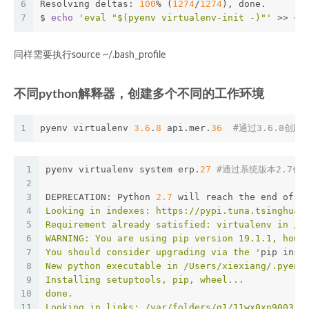
6
Resolving deltas: 
100
% (
1274
/
1274
), done.
7
$ 
echo
'eval "$(pyenv virtualenv-init -)"'
 >> ~/
同样需要执行source ~/.bash_profile
不同python解释器，创建多个不同的工作环境
1
pyenv virtualenv 
3.6
.
8
 api.mer.
36
#通过3.6.8创建
1
pyenv virtualenv system erp.
27
#通过系统版本2.7创
2
3
DEPRECATION: Python 
2.7
 will reach the end of i
4
Looking in indexes: https://pypi.tuna.tsinghua.
5
Requirement already satisfied: virtualenv in /L
6
WARNING: You are using pip version 19.1.1, howe
7
You should consider upgrading via the '
pip inst
8
New python executable in /Users/xiexiang/.pyenv
9
Installing setuptools, pip, wheel...
10
done.
11
Looking in links: /var/folders/g1/11wx0xn9003_c