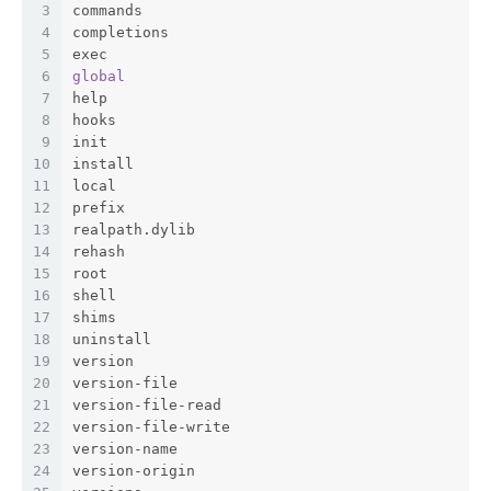
3
commands
4
completions
5
exec
6
global
7
help
8
hooks
9
init
10
install
11
local
12
prefix
13
realpath.dylib
14
rehash
15
root
16
shell
17
shims
18
uninstall
19
version
20
version-file
21
version-file-read
22
version-file-write
23
version-name
24
version-origin