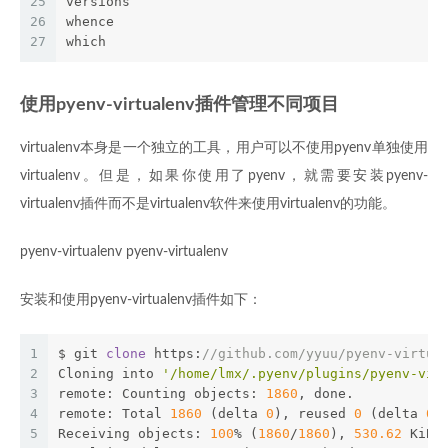
25
versions
26
whence
27
which
使用pyenv-virtualenv插件管理不同项目
virtualenv本身是一个独立的工具，用户可以不使用pyenv单独使用
virtualenv。但是，如果你使用了pyenv，就需要安装pyenv-
virtualenv插件而不是virtualenv软件来使用virtualenv的功能。
pyenv-virtualenv pyenv-virtualenv
安装和使用pyenv-virtualenv插件如下：
1
$ git 
clone
 https:
//github.com/yyuu/pyenv-virtua
2
Cloning into 
'/home/lmx/.pyenv/plugins/pyenv-vir
3
remote: Counting objects: 
1860
, done.
4
remote: Total 
1860
 (delta 
0
), reused 
0
 (delta 
0
)
5
Receiving objects: 
100
% (
1860
/
1860
), 
530.62
 KiB 