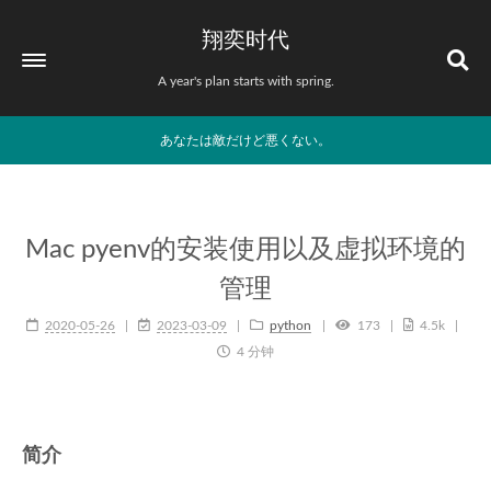
翔奕时代
A year's plan starts with spring.
あなたは敵だけど悪くない。
Mac pyenv的安装使用以及虚拟环境的
管理
2020-05-26
2023-03-09
python
173
4.5k
4 分钟
简介