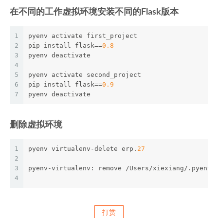
在不同的工作虚拟环境安装不同的Flask版本
1
pyenv activate first_project
2
pip install flask==
0.8
3
pyenv deactivate
4
5
pyenv activate second_project
6
pip install flask==
0.9
7
pyenv deactivate
删除虚拟环境
1
pyenv virtualenv-delete erp.
27
2
3
pyenv-virtualenv: remove /Users/xiexiang/.pyenv/
4
打赏