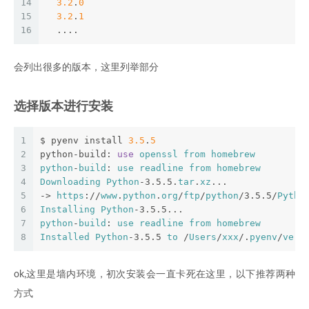
14
3.2
.
0
15
3.2
.
1
16
  ....
会列出很多的版本，这里列举部分
选择版本进行安装
1
$ pyenv install 
3.5
.
5
2
python-build: 
use
openssl
from
homebrew
3
python
-
build
: 
use
readline
from
homebrew
4
Downloading
Python
-3.5.5.
tar
.
xz
...
5
-> 
https
://
www
.
python
.
org
/
ftp
/
python
/3.5.5/
Pytho
6
Installing
Python
-3.5.5...
7
python
-
build
: 
use
readline
from
homebrew
8
Installed
Python
-3.5.5 
to
 /
Users
/
xxx
/.
pyenv
/
vers
ok,这里是墙内环境，初次安装会一直卡死在这里，以下推荐两种
方式