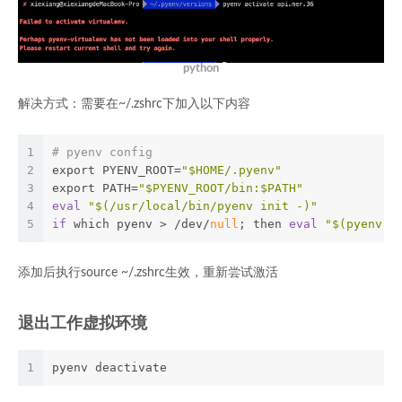
python
解决方式：需要在~/.zshrc下加入以下内容
1
# pyenv config
2
export PYENV_ROOT=
"
$HOME
/.pyenv"
3
export PATH=
"
$PYENV_ROOT
/bin:
$PATH
"
4
eval
"$(/usr/local/bin/pyenv init -)"
5
if
 which pyenv > /dev/
null
; then 
eval
"$(pyenv i
添加后执行source ~/.zshrc生效，重新尝试激活
退出工作虚拟环境
1
pyenv deactivate