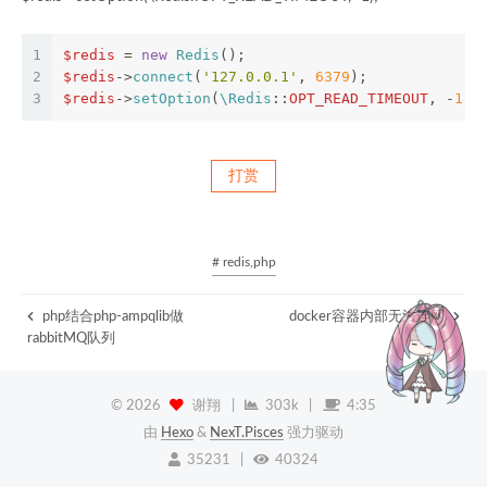
1
$redis
 = 
new
Redis
();
2
$redis
->
connect
(
'127.0.0.1'
, 
6379
);
3
$redis
->
setOption
(
\Redis
::
OPT_READ_TIMEOUT
, -
1
);
打赏
# redis,php
php结合php-ampqlib做
docker容器内部无法连网
rabbitMQ队列
©
2026
谢翔
|
303k
|
4:35
由
Hexo
&
NexT.Pisces
强力驱动
35231
|
40324