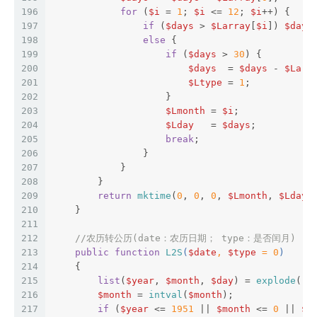
196
for
 (
$i
 = 
1
; 
$i
 <= 
12
; 
$i
++) {
197
if
 (
$days
 > 
$Larray
[
$i
]) 
$days
198
else
 {
199
if
 (
$days
 > 
30
) {
200
$days
  = 
$days
 - 
$Larr
201
$Ltype
 = 
1
;
202
                    }
203
$Lmonth
 = 
$i
;
204
$Lday
   = 
$days
;
205
break
;
206
                }
207
            }
208
        }
209
return
mktime
(
0
, 
0
, 
0
, 
$Lmonth
, 
$Lday
,
210
    }
211
212
//农历转公历(date：农历日期； type：是否闰月)
213
public
function
L2S
(
$date
, 
$type
 = 
0
)
214
{
215
list
(
$year
, 
$month
, 
$day
) = 
explode
(
"-
216
$month
 = 
intval
(
$month
);
217
if
 (
$year
 <= 
1951
 || 
$month
 <= 
0
 || 
$d