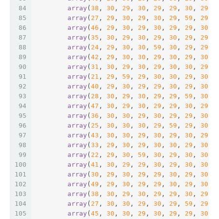
84
array
(
38
, 
30
, 
29
, 
30
, 
29
, 
29
, 
30
, 
29
, 
85
array
(
27
, 
29
, 
30
, 
29
, 
30
, 
29
, 
59
, 
29
, 
86
array
(
46
, 
29
, 
30
, 
29
, 
30
, 
29
, 
29
, 
30
, 
87
array
(
35
, 
30
, 
29
, 
30
, 
29
, 
30
, 
29
, 
29
, 
88
array
(
24
, 
29
, 
30
, 
30
, 
59
, 
30
, 
29
, 
29
, 
89
array
(
42
, 
29
, 
30
, 
30
, 
29
, 
30
, 
29
, 
30
, 
90
array
(
31
, 
30
, 
29
, 
30
, 
29
, 
30
, 
30
, 
29
, 
91
array
(
21
, 
29
, 
59
, 
29
, 
30
, 
30
, 
29
, 
30
, 
92
array
(
40
, 
29
, 
30
, 
29
, 
29
, 
30
, 
29
, 
30
, 
93
array
(
28
, 
30
, 
29
, 
30
, 
29
, 
29
, 
59
, 
30
, 
94
array
(
47
, 
30
, 
29
, 
30
, 
29
, 
29
, 
30
, 
29
, 
95
array
(
36
, 
30
, 
30
, 
29
, 
30
, 
29
, 
29
, 
30
, 
96
array
(
25
, 
30
, 
30
, 
30
, 
29
, 
59
, 
29
, 
30
, 
97
array
(
43
, 
30
, 
30
, 
29
, 
30
, 
29
, 
30
, 
29
, 
98
array
(
33
, 
29
, 
30
, 
29
, 
30
, 
30
, 
29
, 
30
, 
99
array
(
22
, 
29
, 
30
, 
59
, 
30
, 
29
, 
30
, 
30
, 
100
array
(
41
, 
30
, 
29
, 
29
, 
30
, 
29
, 
30
, 
30
, 
101
array
(
30
, 
29
, 
30
, 
29
, 
29
, 
30
, 
29
, 
30
, 
102
array
(
49
, 
29
, 
30
, 
29
, 
29
, 
30
, 
29
, 
30
, 
103
array
(
38
, 
30
, 
29
, 
30
, 
29
, 
29
, 
30
, 
29
, 
104
array
(
27
, 
30
, 
30
, 
29
, 
30
, 
29
, 
59
, 
29
, 
105
array
(
45
, 
30
, 
30
, 
29
, 
30
, 
29
, 
29
, 
30
, 