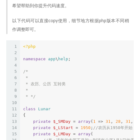
希望帮助到你提升代码速度。
以下代码可以直接copy使用，细节地方根据php版本不同稍
作调整即可。
1
<?php
2
3
namespace
app
\
help
;
4
5
/*
6
 *
7
 * 农历、公历 互转类
8
 *
9
 * */
10
11
class
Lunar
12
{
13
private
$_SMDay
 = 
array
(
1
 => 
31
, 
28
, 
31
, 
3
14
private
$_LStart
 = 
1950
;
//农历从1950年开始
15
private
$_LMDay
 = 
array
(