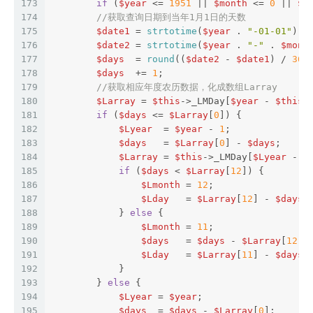
173
if
 (
$year
 <= 
1951
 || 
$month
 <= 
0
 || 
$d
174
//获取查询日期到当年1月1日的天数
175
$date1
 = 
strtotime
(
$year
 . 
"-01-01"
);
/
176
$date2
 = 
strtotime
(
$year
 . 
"-"
 . 
$mont
177
$days
  = 
round
((
$date2
 - 
$date1
) / 
360
178
$days
  += 
1
;
179
//获取相应年度农历数据，化成数组Larray
180
$Larray
 = 
$this
->_LMDay[
$year
 - 
$this
-
181
if
 (
$days
 <= 
$Larray
[
0
]) {
182
$Lyear
  = 
$year
 - 
1
;
183
$days
   = 
$Larray
[
0
] - 
$days
;
184
$Larray
 = 
$this
->_LMDay[
$Lyear
 - 
$
185
if
 (
$days
 < 
$Larray
[
12
]) {
186
$Lmonth
 = 
12
;
187
$Lday
   = 
$Larray
[
12
] - 
$days
;
188
            } 
else
 {
189
$Lmonth
 = 
11
;
190
$days
   = 
$days
 - 
$Larray
[
12
];
191
$Lday
   = 
$Larray
[
11
] - 
$days
;
192
            }
193
        } 
else
 {
194
$Lyear
 = 
$year
;
195
$days
  = 
$days
 - 
$Larray
[
0
];