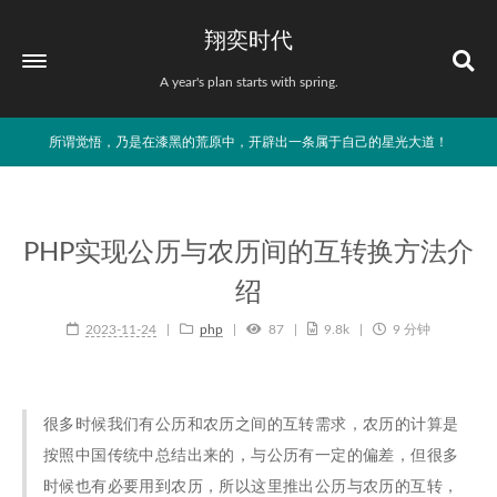
翔奕时代
A year's plan starts with spring.
所谓觉悟，乃是在漆黑的荒原中，开辟出一条属于自己的星光大道！
PHP实现公历与农历间的互转换方法介
绍
2023-11-24
php
87
9.8k
9 分钟
很多时候我们有公历和农历之间的互转需求，农历的计算是
按照中国传统中总结出来的，与公历有一定的偏差，但很多
时候也有必要用到农历，所以这里推出公历与农历的互转，