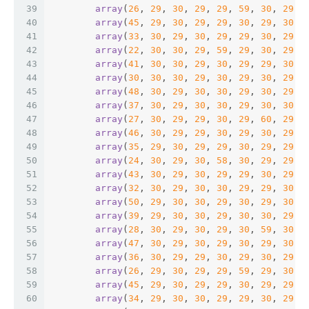
39
array
(
26
, 
29
, 
30
, 
29
, 
29
, 
59
, 
30
, 
29
, 
40
array
(
45
, 
29
, 
30
, 
29
, 
29
, 
30
, 
29
, 
30
, 
41
array
(
33
, 
30
, 
29
, 
30
, 
29
, 
29
, 
30
, 
29
, 
42
array
(
22
, 
30
, 
30
, 
29
, 
59
, 
29
, 
30
, 
29
, 
43
array
(
41
, 
30
, 
30
, 
29
, 
30
, 
29
, 
29
, 
30
, 
44
array
(
30
, 
30
, 
30
, 
29
, 
30
, 
29
, 
30
, 
29
, 
45
array
(
48
, 
30
, 
29
, 
30
, 
30
, 
29
, 
30
, 
29
, 
46
array
(
37
, 
30
, 
29
, 
30
, 
30
, 
29
, 
30
, 
30
, 
47
array
(
27
, 
30
, 
29
, 
29
, 
30
, 
29
, 
60
, 
29
, 
48
array
(
46
, 
30
, 
29
, 
29
, 
30
, 
29
, 
30
, 
29
, 
49
array
(
35
, 
29
, 
30
, 
29
, 
29
, 
30
, 
29
, 
29
, 
50
array
(
24
, 
30
, 
29
, 
30
, 
58
, 
30
, 
29
, 
29
, 
51
array
(
43
, 
30
, 
29
, 
30
, 
29
, 
29
, 
30
, 
29
, 
52
array
(
32
, 
30
, 
29
, 
30
, 
30
, 
29
, 
29
, 
30
, 
53
array
(
50
, 
29
, 
30
, 
30
, 
29
, 
30
, 
29
, 
30
, 
54
array
(
39
, 
29
, 
30
, 
30
, 
29
, 
30
, 
30
, 
29
, 
55
array
(
28
, 
30
, 
29
, 
30
, 
29
, 
30
, 
59
, 
30
, 
56
array
(
47
, 
30
, 
29
, 
30
, 
29
, 
30
, 
29
, 
30
, 
57
array
(
36
, 
30
, 
29
, 
29
, 
30
, 
29
, 
30
, 
29
, 
58
array
(
26
, 
29
, 
30
, 
29
, 
29
, 
59
, 
29
, 
30
, 
59
array
(
45
, 
29
, 
30
, 
29
, 
29
, 
30
, 
29
, 
29
, 
60
array
(
34
, 
29
, 
30
, 
30
, 
29
, 
29
, 
30
, 
29
, 