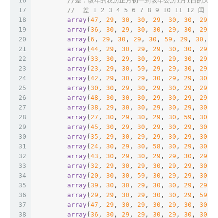
16
//差：该年的农历正月初一到该年公历1月1日的天数
17
//  差 1 2 3 4 5 6 7 8 9 10 11 12 闰
18
array
(
47
, 
29
, 
30
, 
30
, 
29
, 
30
, 
30
, 
29
, 
19
array
(
36
, 
30
, 
29
, 
30
, 
30
, 
29
, 
30
, 
29
, 
20
array
(
6
, 
29
, 
30
, 
29
, 
30
, 
59
, 
29
, 
30
, 
3
21
array
(
44
, 
29
, 
30
, 
29
, 
29
, 
30
, 
30
, 
29
, 
22
array
(
33
, 
30
, 
29
, 
30
, 
29
, 
29
, 
30
, 
29
, 
23
array
(
23
, 
29
, 
30
, 
59
, 
29
, 
29
, 
30
, 
29
, 
24
array
(
42
, 
29
, 
30
, 
29
, 
30
, 
29
, 
29
, 
30
, 
25
array
(
30
, 
30
, 
29
, 
30
, 
29
, 
30
, 
29
, 
29
, 
26
array
(
48
, 
30
, 
30
, 
30
, 
29
, 
30
, 
29
, 
29
, 
27
array
(
38
, 
29
, 
30
, 
30
, 
29
, 
30
, 
29
, 
30
, 
28
array
(
27
, 
30
, 
29
, 
30
, 
29
, 
30
, 
59
, 
30
, 
29
array
(
45
, 
30
, 
29
, 
30
, 
29
, 
30
, 
29
, 
30
, 
30
array
(
35
, 
29
, 
30
, 
29
, 
29
, 
30
, 
29
, 
30
, 
31
array
(
24
, 
30
, 
29
, 
30
, 
58
, 
30
, 
29
, 
30
, 
32
array
(
43
, 
30
, 
29
, 
30
, 
29
, 
29
, 
30
, 
29
, 
33
array
(
32
, 
29
, 
30
, 
29
, 
30
, 
29
, 
29
, 
30
, 
34
array
(
20
, 
30
, 
30
, 
59
, 
30
, 
29
, 
29
, 
30
, 
35
array
(
39
, 
30
, 
30
, 
29
, 
30
, 
30
, 
29
, 
29
, 
36
array
(
29
, 
29
, 
30
, 
29
, 
30
, 
30
, 
29
, 
59
, 
37
array
(
47
, 
29
, 
30
, 
29
, 
30
, 
29
, 
30
, 
30
, 
38
array
(
36
, 
30
, 
29
, 
29
, 
30
, 
29
, 
30
, 
30
, 