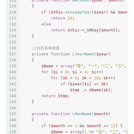
128
private
function
GetSMon
(
$year
, 
$month
)
129
{
130
if
 (
$this
->
IsLeapYear
(
$year
) && 
$month
131
return
29
;
132
else
133
return
$this
->_SMDay[
$month
];
134
    }
135
136
//农历名称转换
137
private
function
LYearName
(
$year
)
138
{
139
$Name
 = 
array
(
"零"
, 
"一"
, 
"二"
, 
"三"
, 
"
140
for
 (
$i
 = 
0
; 
$i
 < 
4
; 
$i
++)
141
for
 (
$k
 = 
0
; 
$k
 < 
10
; 
$k
++)
142
if
 (
$year
[
$i
] == 
$k
)
143
$tmp
 .= 
$Name
[
$k
];
144
return
$tmp
;
145
    }
146
147
private
function
LMonName
(
$month
)
148
{
149
if
 (
$month
 >= 
1
 && 
$month
 <= 
12
) {
150
$Name
 = 
array
(
1
 => 
"正"
, 
"二"
, 
"三"