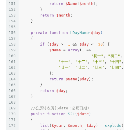
151
return
$Name
[
$month
];
152
        }
153
return
$month
;
154
    }
155
156
private
function
LDayName
(
$day
)
157
{
158
if
 (
$day
 >= 
1
 && 
$day
 <= 
30
) {
159
$Name
 = 
array
(
1
 =>
160
"初一"
, 
"初二"
, 
"
161
"十一"
, 
"十二"
, 
"十三"
, 
"十四"
, 
"
162
"廿一"
, 
"廿二"
, 
"廿三"
, 
"廿四"
, 
"
163
            );
164
return
$Name
[
$day
];
165
        }
166
return
$day
;
167
    }
168
169
//公历转农历(Sdate：公历日期)
170
public
function
S2L
(
$date
)
171
{
172
list
(
$year
, 
$month
, 
$day
) = 
explode
(
"-