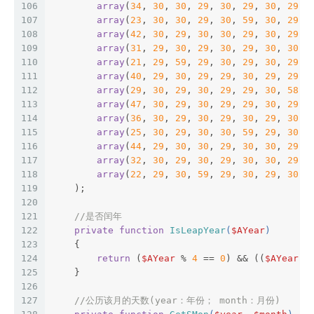
106
array
(
34
, 
30
, 
30
, 
29
, 
30
, 
29
, 
30
, 
29
, 
107
array
(
23
, 
30
, 
30
, 
29
, 
30
, 
59
, 
30
, 
29
, 
108
array
(
42
, 
30
, 
29
, 
30
, 
30
, 
29
, 
30
, 
29
, 
109
array
(
31
, 
29
, 
30
, 
29
, 
30
, 
29
, 
30
, 
30
, 
110
array
(
21
, 
29
, 
59
, 
29
, 
30
, 
29
, 
30
, 
29
, 
111
array
(
40
, 
29
, 
30
, 
29
, 
29
, 
30
, 
29
, 
29
, 
112
array
(
29
, 
30
, 
29
, 
30
, 
29
, 
29
, 
30
, 
58
, 
113
array
(
47
, 
30
, 
29
, 
30
, 
29
, 
29
, 
30
, 
29
, 
114
array
(
36
, 
30
, 
29
, 
30
, 
29
, 
30
, 
29
, 
30
, 
115
array
(
25
, 
30
, 
29
, 
30
, 
30
, 
59
, 
29
, 
30
, 
116
array
(
44
, 
29
, 
30
, 
30
, 
29
, 
30
, 
30
, 
29
, 
117
array
(
32
, 
30
, 
29
, 
30
, 
29
, 
30
, 
30
, 
29
, 
118
array
(
22
, 
29
, 
30
, 
59
, 
29
, 
30
, 
29
, 
30
, 
119
    );
120
121
//是否闰年
122
private
function
IsLeapYear
(
$AYear
)
123
{
124
return
 (
$AYear
 % 
4
 == 
0
) && ((
$AYear
 %
125
    }
126
127
//公历该月的天数(year：年份； month：月份)