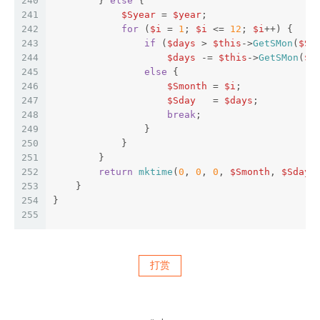
240
        } 
else
 {
241
$Syear
 = 
$year
;
242
for
 (
$i
 = 
1
; 
$i
 <= 
12
; 
$i
++) {
243
if
 (
$days
 > 
$this
->
GetSMon
(
$Sy
244
$days
 -= 
$this
->
GetSMon
(
$S
245
else
 {
246
$Smonth
 = 
$i
;
247
$Sday
   = 
$days
;
248
break
;
249
                }
250
            }
251
        }
252
return
mktime
(
0
, 
0
, 
0
, 
$Smonth
, 
$Sday
,
253
    }
254
}
255
打赏