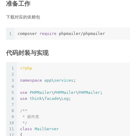
准备工作
下载对应的依赖包
1
composer 
require
 phpmailer/phpmailer
代码封装与实现
1
<?php
2
3
namespace
app
\
services
;
4
5
use
PHPMailer
\
PHPMailer
\
PHPMailer
;
6
use
think
\
facade
\
Log
;
7
8
/**
9
 * 邮件类
10
 */
11
class
MailServer
12
{