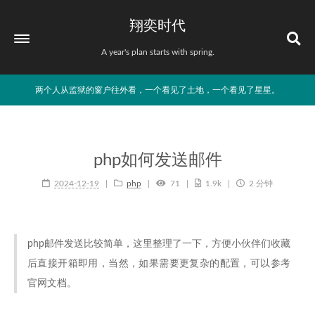
翔奕时代
A year's plan starts with spring.
两个人从监狱的窗户往外看，一个看见了土地，一个看见了星星。
php如何发送邮件
2024-12-19
php
71
1.9k
2 分钟
php邮件发送比较简单，这里整理了一下，方便小伙伴们收藏
后直接开箱即用，当然，如果需要更复杂的配置，可以参考
官网文档。