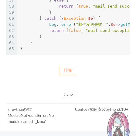
57
            } 
else
 {
58
return
 [
true
, 
"mail send succes
59
            }
60
        } 
catch
 (\
Exception
$e
) {
61
Log
::
error
(
"邮件发送失败："
.
$e
->
getMes
62
return
 [
false
, 
"mail send exception
63
        }
64
    }
65
}
打赏
# php
python报错
Centos7如何安装python3.10+
ModuleNotFoundError: No
module named "_lzma"