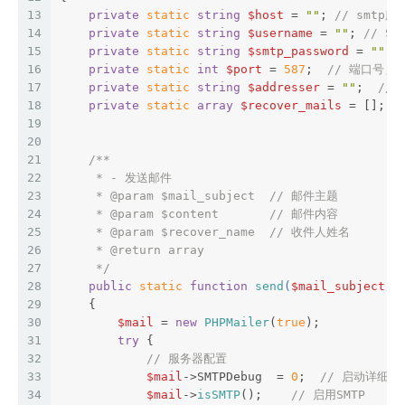
13
private
static
string
$host
 = 
""
; 
// smtp
14
private
static
string
$username
 = 
""
; 
// S
15
private
static
string
$smtp_password
 = 
""
; 
16
private
static
int
$port
 = 
587
;  
// 端口号;
17
private
static
string
$addresser
 = 
""
;  
//
18
private
static
array
$recover_mails
 = []; 
/
19
20
21
/**
22
     * - 发送邮件
23
     * 
@param
 $mail_subject  // 邮件主题
24
     * 
@param
 $content       // 邮件内容
25
     * 
@param
 $recover_name  // 收件人姓名
26
     * 
@return
 array
27
     */
28
public
static
function
send
(
$mail_subject
, 
29
{
30
$mail
 = 
new
PHPMailer
(
true
);
31
try
 {
32
// 服务器配置
33
$mail
->SMTPDebug  = 
0
;  
// 启动详细调
34
$mail
->
isSMTP
();    
// 启用SMTP