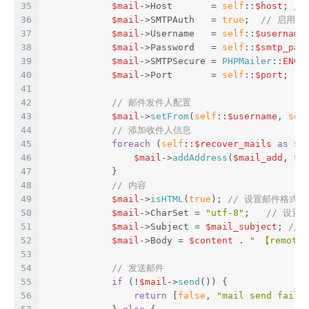
35
$mail
->Host       = 
self
::
$host
; 
//
36
$mail
->SMTPAuth   = 
true
;  
// 启用SM
37
$mail
->Username   = 
self
::
$username
38
$mail
->Password   = 
self
::
$smtp_pas
39
$mail
->SMTPSecure = 
PHPMailer
::
ENCR
40
$mail
->Port       = 
self
::
$port
;  
/
41
42
// 邮件发件人配置
43
$mail
->
setFrom
(
self
::
$username
, 
sel
44
// 添加收件人信息
45
foreach
 (
self
::
$recover_mails
as
$m
46
$mail
->
addAddress
(
$mail_add
, 
$r
47
            }
48
// 内容
49
$mail
->
isHTML
(
true
); 
// 设置邮件格式为H
50
$mail
->CharSet = 
"utf-8"
;   
// 设置
51
$mail
->Subject = 
$mail_subject
; 
//
52
$mail
->Body = 
$content
 . 
" 【remote_
53
54
// 发送邮件
55
if
 (!
$mail
->
send
()) {
56
return
 [
false
, 
"mail send fail：