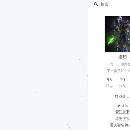
搜索
谢翔
每一步做到
下一步美好自
96
20
日志
分类
GitHu
Links
豪翔天下
红军博客
重庆运维.俱