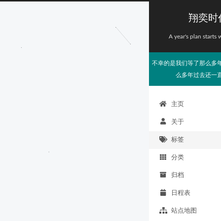
翔奕时
A year's plan starts 
不幸的是我们等了那么多
么多年过去还一
主页
关于
标签
分类
归档
日程表
站点地图