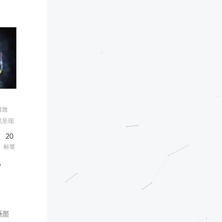
极致
然呈现
20
标签
b
乐部