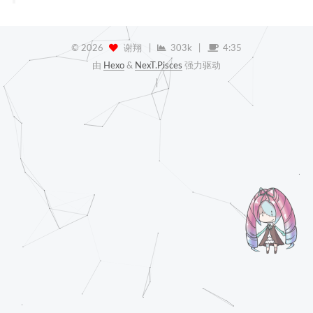
©
2026
谢翔
|
303k
|
4:35
由
Hexo
&
NexT.Pisces
强力驱动
|