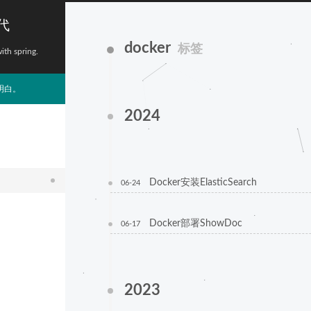
代
docker
标签
with spring.
明白。
2024
Docker安装ElasticSearch
06-24
Docker部署ShowDoc
06-17
2023