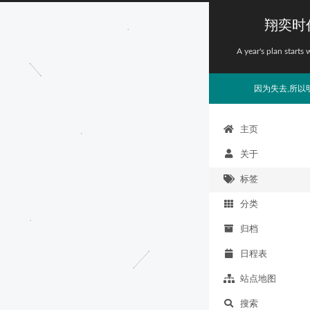
翔奕时
A year's plan starts 
因为失去,所以
主页
关于
标签
分类
归档
日程表
站点地图
搜索