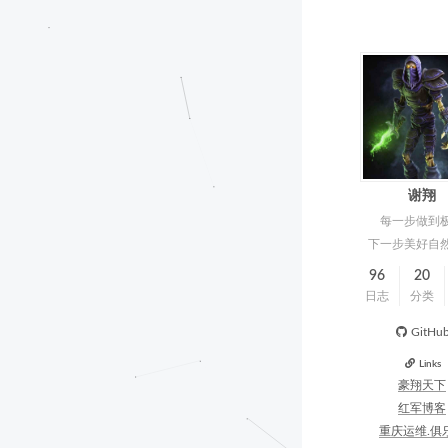
谢翔
每一步做到
下一步美好自
96
20
日志
分类
GitHu
Links
豪翔天下
红军博客
重庆运维.俱