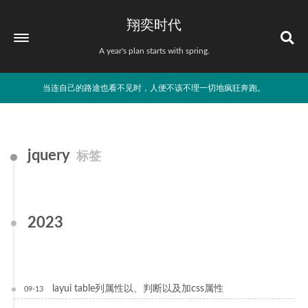
翔奕时代
A year's plan starts with spring.
当连自己的路途也看不见时，人便不该不理一切地疯狂奔跑。
jquery
标签
2023
layui table列属性以、判断以及加css属性
09-13