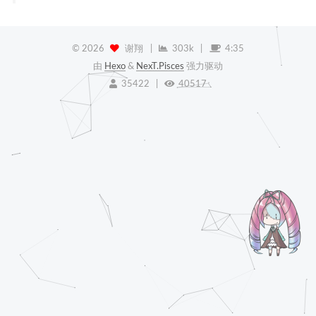
©
2026
谢翔
|
303k
|
4:35
由
Hexo
&
NexT.Pisces
强力驱动
35422
|
40517