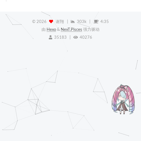
©
2026
谢翔
|
303k
|
4:35
由
Hexo
&
NexT.Pisces
强力驱动
35183
|
40276