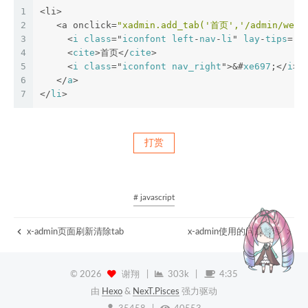
1
<li>
2
   <a onclick=
"xadmin.add_tab('首页','/admin/wel'
3
     <
i
class
="
iconfont
left
-
nav
-
li
" 
lay
-
tips
="首
4
     <
cite
>首页</
cite
>
5
     <
i
class
="
iconfont
nav_right
">&#
xe697
;</
i
>
6
   </
a
>
7
</
li
>
打赏
# javascript
x-admin页面刷新清除tab
x-admin使用的问题整理
©
2026
谢翔
|
303k
|
4:35
由
Hexo
&
NexT.Pisces
强力驱动