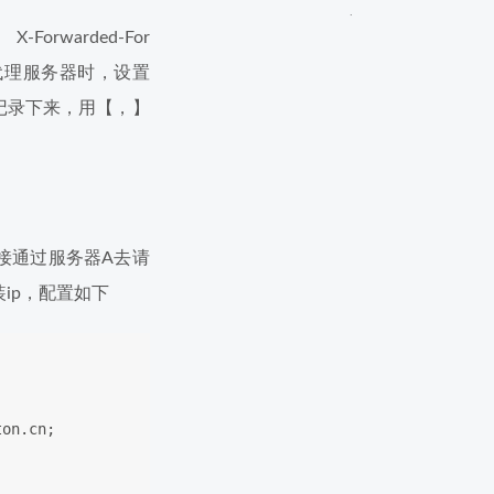
warded-For
nx作为代理服务器时，设置
都记录下来，用【，】
接通过服务器A去请
ip，配置如下
ton.cn;