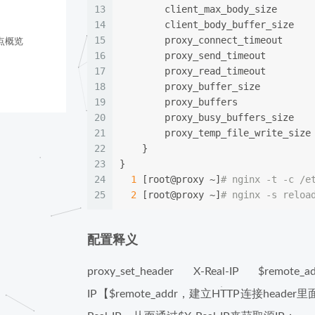
13
        client_max_body_size      
14
        client_body_buffer_size   
15
        proxy_connect_timeout     
点概览
16
        proxy_send_timeout        
17
        proxy_read_timeout        
18
        proxy_buffer_size         
19
        proxy_buffers             
20
        proxy_busy_buffers_size   
21
        proxy_temp_file_write_size
22
    }  
23
}
24
1
 [root@proxy ~]
25
2
 [root@proxy ~]
配置释义
proxy_set_header X-Real-IP $r
IP【$remote_addr，建立HTTP连接head