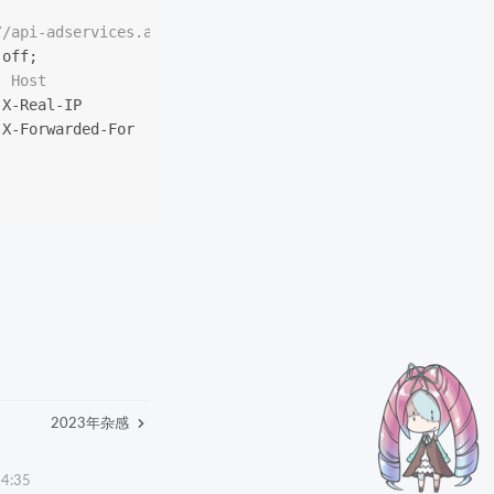
//api-adservices.apple.com/api/v1;   #苹果接口地址
 off;
  Host             $host;
 X-Real-IP        
$remote_addr
;
 X-Forwarded-For  
$proxy_add_x_forwarded_for
;
;
2023年杂感
4:35