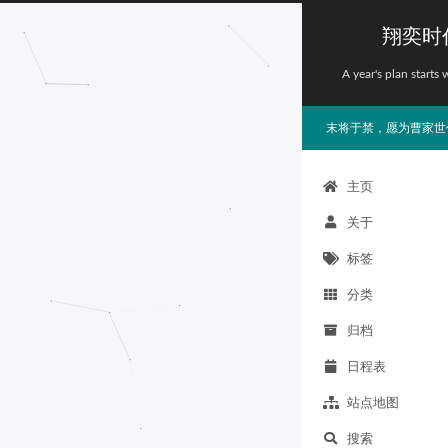
翔奕时
A year's plan starts 
末将于禁，愿为曹家世
主页
关于
标签
分类
归档
日程表
站点地图
搜索