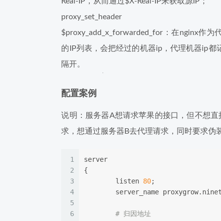
Real-IP，从而通过$X-Real-IP来获取源IP；
proxy_set_header X-For
$proxy_add_x_forwarded_for：在ngi
的IP列表，会把经过的机器ip，代理机器ip
隔开。
配置案例
说明：服务器A想请求苹果的接口，但不想直
求，想通过服务器B去代理请求，同时要求伪装
1
server
2
{
3
        listen 
80
;
4
        server_name proxygrow.nine
5
6
# 归因地址