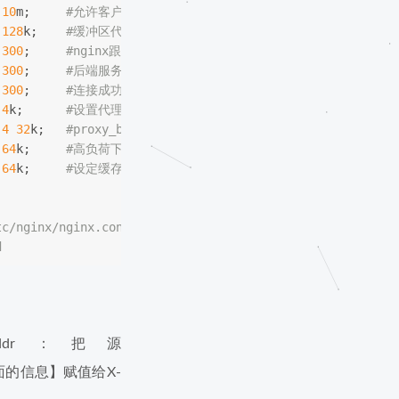
 
10
m;     
#允许客户端请求的最大单文件字节数
 
128
k;    
#缓冲区代理缓冲用户端请求的最大字节数
 
300
;     
#nginx跟后端服务器连接超时时间(代理连接超时)
 
300
;     
#后端服务器数据回传时间(代理发送超时)
 
300
;     
#连接成功后，后端服务器响应时间(代理接收超时)
 
4
k;      
#设置代理服务器（nginx）保存用户头信息的缓冲区大小
 
4
32
k;   
#proxy_buffers缓冲区，网页平均在32k以下的话，这样
 
64
k;     
#高负荷下缓冲大小（proxy_buffers*2）
 
64
k;     
#设定缓存文件夹大小，大于这个值，将从upstream服务器
# nginx -t -c /etc/nginx/nginx.conf        	#检查配置文件
# nginx -s reload				#重载配置文件
emote_addr：把源
er里面的信息】赋值给X-