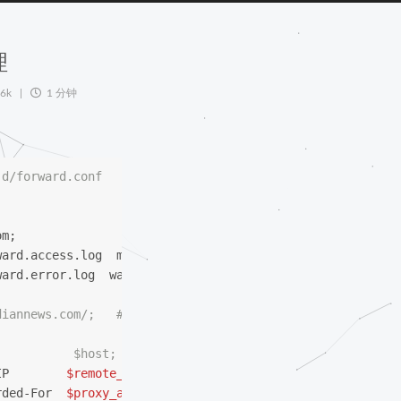
理
.6k
1 分钟
.d/forward.conf
om;
ward.access.log  main;
ward.error.log  warn;
ndiannews.com/;   #代理地址
           $host;
IP        
$remote_addr
;
rded-For  
$proxy_add_x_forwarded_for
;