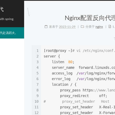
代
Nginx配置反向代
with spring.
发表于
2023-11-29
分类于
nginx
1
代赴汤蹈火。
1
[root@proxy ~]
# vi /etc/nginx/conf
2
server {
3
    listen  
80
;
4
    server_name  forward.linuxds.c
5
    access_log  /
var
/log/nginx/for
6
    error_log   /
var
/log/nginx/for
7
    location / {
8
        proxy_pass https:
//www.la
9
        proxy_redirect     off;
10
#        proxy_set_header   Host  
11
        proxy_set_header   X-Real-
12
        proxy_set_header   X-Forwa