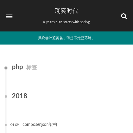
翔奕时代
A year's plan starts with spring.
风吹柳叶遮黄雀，薄翅不觉已落蝉。
php
标签
2018
composer.json架构
04-09