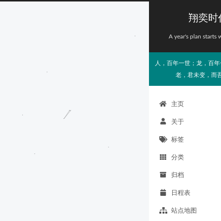
翔奕时
A year's plan starts 
人，百年一世；龙，百年
老，君未变，而
主页
关于
标签
分类
归档
日程表
站点地图