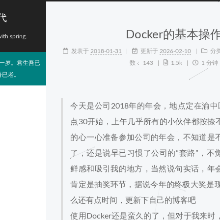
代
Docker的基本操
with spring.
发表于
2018-01-31
更新于
2026-02-10
分
一岁。君生吾已
数：
143
1.5k
1 分钟
吾已老。
今天是公司2018年的年会，地点定在渝中
点30开始，上午几乎所有的小伙伴都按捺
的心一心准备参加公司的年会，不知道是
了，还是说早已习惯了公司的”套路”，不
鲜感和吸引我的地方，当然说句实话，年
肯定是抽奖环节，据说今年的终极大奖是现
么还有点时间，更新下自己的博客吧
使用Docker还是蛮久的了，但对于我来